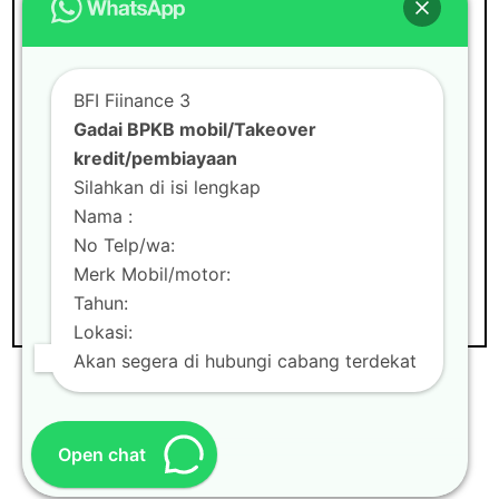
Situs Web
BFI Fiinance 3
Gadai BPKB mobil/Takeover
kredit/pembiayaan
Silahkan di isi lengkap
Nama :
No Telp/wa:
Merk Mobil/motor:
Tahun:
Lokasi:
Akan segera di hubungi cabang terdekat
Theme by
Scissor Themes
Proudly
Open chat
powered by
WordPress