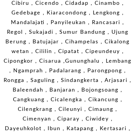
Cibiru , Cicendo , Cidadap , Cinambo ,
Gedebage , Kiaracondong , Lengkong ,
Mandalajati , Panyileukan , Rancasari ,
Regol , Sukajadi , Sumur Bandung , Ujung
Berung , Batujajar , Cihampelas , Cikalong
wetan , Cililin , Cipatat , Cipeundeuy ,
Cipongkor , Cisarua ,Gununghalu , Lembang
, Ngamprah , Padalarang , Parongpong ,
Rongga , Saguling , Sindangkerta , Arjasari ,
Baleendah , Banjaran , Bojongsoang ,
Cangkuang , Cicalengka , Cikancung ,
Cilengkrang , Cileunyi , Cimaung ,
Cimenyan , Ciparay , Ciwidey ,
Dayeuhkolot , Ibun , Katapang , Kertasari ,