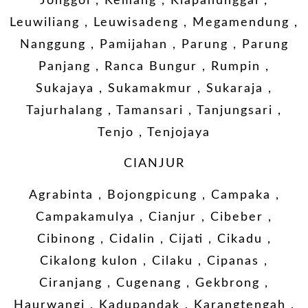
Jonggol , Kemang , Klapanunggal ,
Leuwiliang , Leuwisadeng , Megamendung ,
Nanggung , Pamijahan , Parung , Parung
Panjang , Ranca Bungur , Rumpin ,
Sukajaya , Sukamakmur , Sukaraja ,
Tajurhalang , Tamansari , Tanjungsari ,
Tenjo , Tenjojaya
CIANJUR
Agrabinta , Bojongpicung , Campaka ,
Campakamulya , Cianjur , Cibeber ,
Cibinong , Cidalin , Cijati , Cikadu ,
Cikalong kulon , Cilaku , Cipanas ,
Ciranjang , Cugenang , Gekbrong ,
Haurwangi , Kadupandak , Karangtengah ,