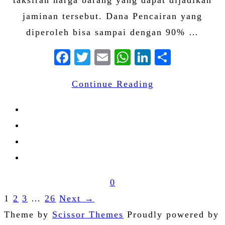
jaminan tersebut. Dana Pencairan yang
diperoleh bisa sampai dengan 90% …
Facebook
Twitter
Email
WhatsApp
LinkedIn
Share
Continue Reading
0
1
2
3
…
26
Next →
Paginasi
Theme by
Scissor Themes
Proudly powered by