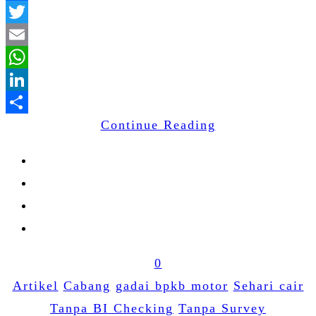
Facebook
Twitter
Email
WhatsApp
LinkedIn
Continue Reading
Share
0
Artikel
Cabang
gadai bpkb motor
Sehari cair
Tanpa BI Checking
Tanpa Survey