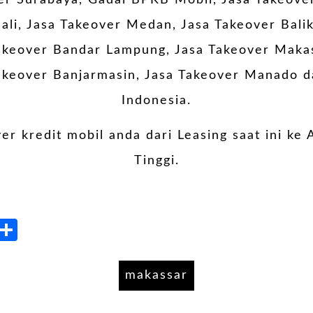
ver Surabaya,
Gadai BPKB Mobil
, Jasa Takeove
Bali, Jasa Takeover Medan, Jasa Takeover Bali
akeover Bandar Lampung, Jasa Takeover Makas
akeover Banjarmasin, Jasa Takeover Manado d
Indonesia.
r kredit mobil anda dari Leasing saat ini ke A
Tinggi.
atsApp
LinkedIn
Share
makassar