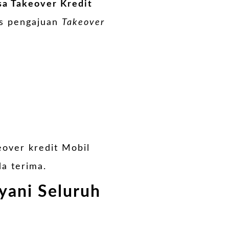
sa Takeover Kredit
es pengajuan
Takeover
eover kredit Mobil
a terima.
yani Seluruh