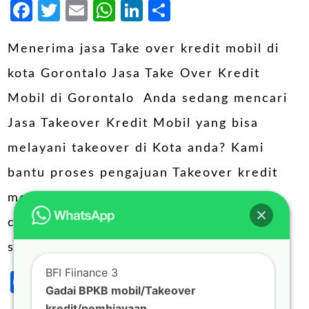
Facebook
Twitter
Email
WhatsApp
LinkedIn
Share
Menerima jasa Take over kredit mobil di
kota Gorontalo Jasa Take Over Kredit
Mobil di Gorontalo Anda sedang mencari
Jasa Takeover Kredit Mobil yang bisa
melayani takeover di Kota anda? Kami
bantu proses pengajuan Takeover kredit
mobil / pinjaman BPKB dengan proses
cepat. Solusi Tepat untuk kebutuhan anda
saat ini : Takeover kredit Mobil dari …
BFI Fiinance 3
Facebook
Twitter
Email
WhatsApp
LinkedIn
Share
Gadai BPKB mobil/Takeover
kredit/pembiayaan