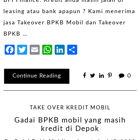
BFI Finance. Kredit anda masih jalan di
leasing atau bank apapun ? Kami menerima
jasa Takeover BPKB Mobil dan Takeover
BPKB …
Facebook
Twitter
Email
WhatsApp
LinkedIn
Share
Continue Reading
0
TAKE OVER KREDIT MOBIL
Gadai BPKB mobil yang masih
kredit di Depok