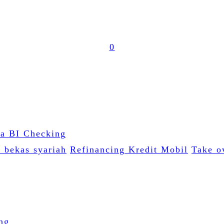
0
l bekas syariah
Refinancing Kredit Mobil
Take o