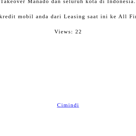
Takeover Manado dan seluruh kota di Indonesia.
redit mobil anda dari Leasing saat ini ke All Fi
Views: 22
Facebook
Twitter
Email
WhatsApp
LinkedIn
Cimindi
Share