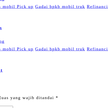
 mobil Pick up
Gadai bpkb mobil truk
Refinanc
n
 mobil Pick up
Gadai bpkb mobil truk
Refinanc
it
Ruas yang wajib ditandai
*