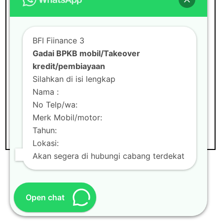
Situs Web
BFI Fiinance 3
Gadai BPKB mobil/Takeover
kredit/pembiayaan
Silahkan di isi lengkap
Nama :
No Telp/wa:
Merk Mobil/motor:
Tahun:
Lokasi:
Akan segera di hubungi cabang terdekat
Theme by
Scissor Themes
Proudly
Open chat
powered by
WordPress