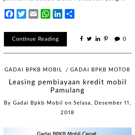
Facebook
Twitter
Email
WhatsApp
LinkedIn
Share
Continue Reading
0
GADAI BPKB MOBIL
GADAI BPKB MOTOR
Leasing pembiayaan kredit mobil
Pamulang
By
Gadai Bpkb Mobil
on
Selasa, Desember 11,
2018