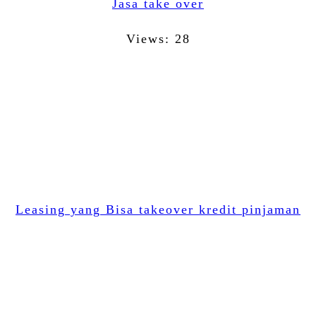
Jasa take over
Views: 28
Facebook
Twitter
Email
WhatsApp
LinkedIn
Leasing yang Bisa takeover kredit pinjaman
Share