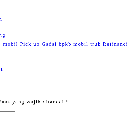
n
 mobil Pick up
Gadai bpkb mobil truk
Refinanc
it
Ruas yang wajib ditandai
*