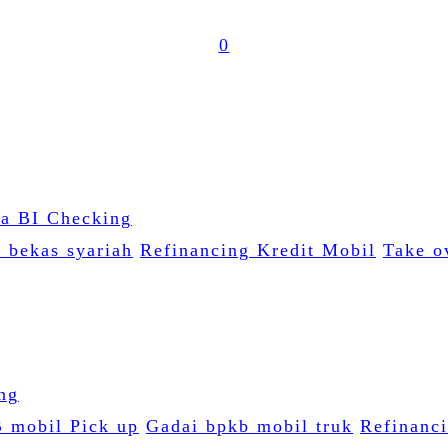
0
l bekas syariah
Refinancing Kredit Mobil
Take o
 mobil Pick up
Gadai bpkb mobil truk
Refinanc