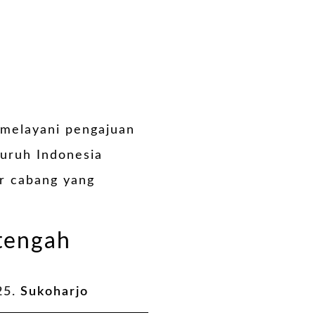
 melayani pengajuan
uruh Indonesia
or cabang yang
 tengah
25.
Sukoharjo