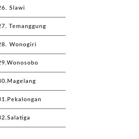
26.
Slawi
27.
Temanggung
28.
Wonogiri
29.
Wonosobo
30.
Magelang
31.
Pekalongan
32.
Salatiga