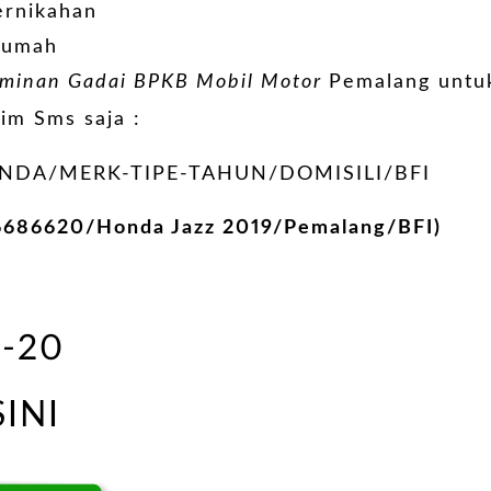
ernikahan
Rumah
aminan Gadai BPKB Mobil Motor
Pemalang untu
im Sms saja :
DA/MERK-TIPE-TAHUN/DOMISILI/BFI
6686620/Honda Jazz 2019/Pemalang/BFI)
6-20
SINI