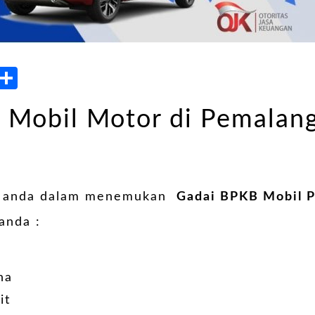
atsApp
LinkedIn
Share
 Mobil Motor di Pemalan
u anda dalam menemukan
Gadai BPKB Mobil 
anda :
n
ha
it