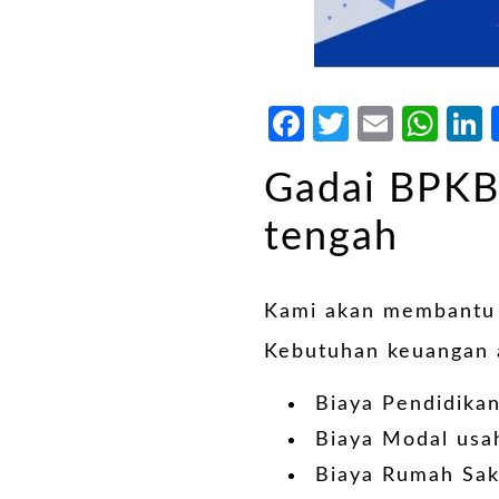
Facebook
Twitter
Email
Wh
Gadai BPKB
tengah
Kami akan membant
Kebutuhan keuangan 
Biaya Pendidika
Biaya Modal usa
Biaya Rumah Sak