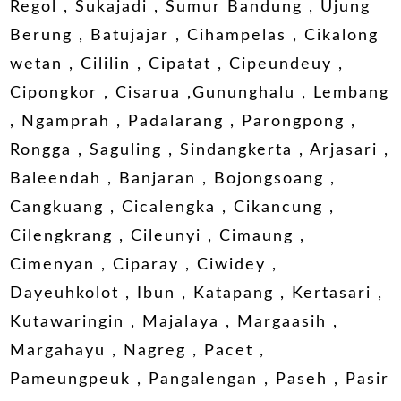
Regol , Sukajadi , Sumur Bandung , Ujung
Berung , Batujajar , Cihampelas , Cikalong
wetan , Cililin , Cipatat , Cipeundeuy ,
Cipongkor , Cisarua ,Gununghalu , Lembang
, Ngamprah , Padalarang , Parongpong ,
Rongga , Saguling , Sindangkerta , Arjasari ,
Baleendah , Banjaran , Bojongsoang ,
Cangkuang , Cicalengka , Cikancung ,
Cilengkrang , Cileunyi , Cimaung ,
Cimenyan , Ciparay , Ciwidey ,
Dayeuhkolot , Ibun , Katapang , Kertasari ,
Kutawaringin , Majalaya , Margaasih ,
Margahayu , Nagreg , Pacet ,
Pameungpeuk , Pangalengan , Paseh , Pasir