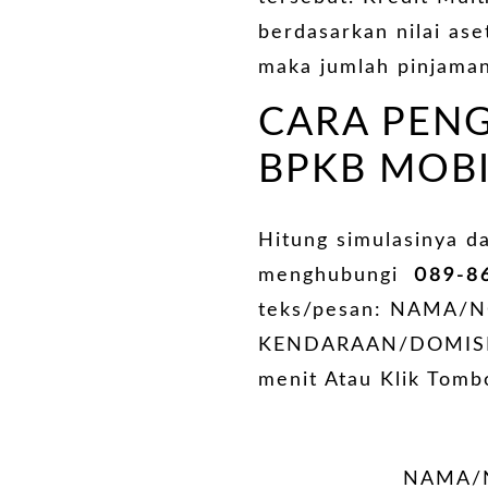
berdasarkan nilai ase
maka jumlah pinjaman
CARA PEN
BPKB MOBI
Hitung simulasinya d
menghubungi
089-8
teks/pesan: NAMA/
KENDARAAN/DOMISILI.
menit Atau Klik Tomb
NAMA/N