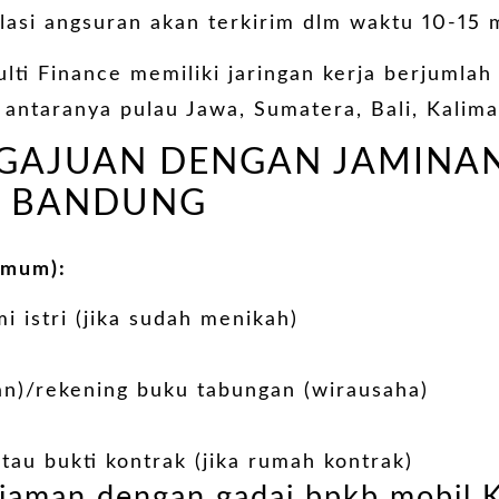
lasi angsuran akan terkirim dlm waktu 10-15 
ulti Finance memiliki jaringan kerja berjumla
 antaranya pulau Jawa, Sumatera, Bali, Kalim
NGAJUAN DENGAN JAMINA
L BANDUNG
Umum):
 istri (jika sudah menikah)
wan)/rekening buku tabungan (wirausaha)
atau bukti kontrak (jika rumah kontrak)
jaman dengan gadai bpkb mobil K