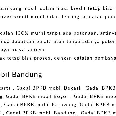
aan yang masih dalam masa kredit tetap bisa
 over kredit mobil
) dari leasing lain atau pe
adalah 100% murni tanpa ada potongan, artin
nda dapatkan bulat/ utuh tanpa adanya poton
iaya-biaya lainnya.
ak tetap bisa proses, dengan catatan pembay
bil Bandung
karta
,
Gadai BPKB mobil Bekasi
,
Gadai BPKB
g
,
Gadai BPKB mobil Bogor
,
Gadai BPKB mob
,
Gadai BPKB mobil Karawang
,
Gadai BPKB mo
i
,
Gadai BPKB mobil Bandung
,
Gadai BPKB m