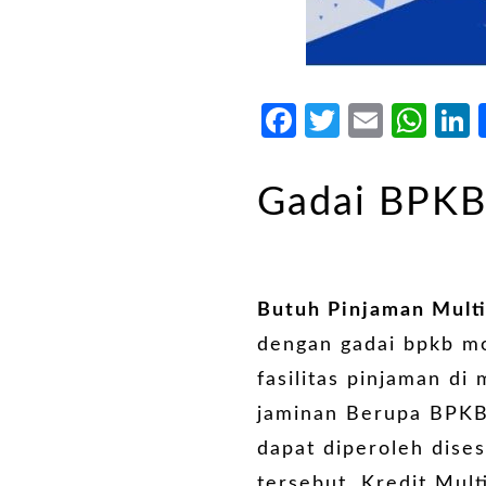
Facebook
Twitter
Email
Wh
Gadai BPKB
Butuh Pinjaman Mult
dengan gadai bpkb m
fasilitas pinjaman d
jaminan Berupa BPKB
dapat diperoleh dise
tersebut. Kredit Mul