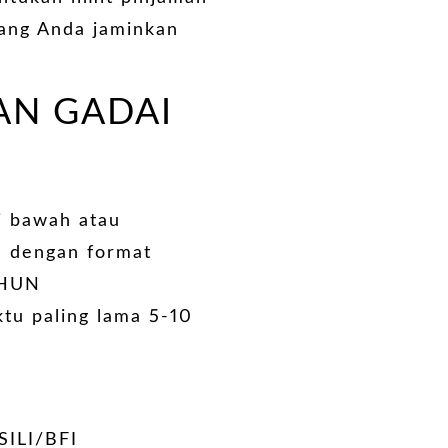
yang Anda jaminkan
NAN
GADAI
i bawah atau
) dengan format
AHUN
tu paling lama 5-10
ILI/BFI