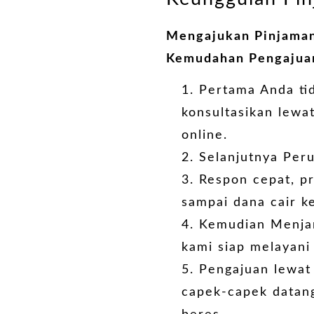
Mengajukan Pinjaman 
Kemudahan Pengajuan
Pertama Anda tid
konsultasikan lewa
online.
Selanjutnya Per
Respon cepat, p
sampai dana cair k
Kemudian Menjan
kami siap melayani
Pengajuan lewat 
capek-capek datan