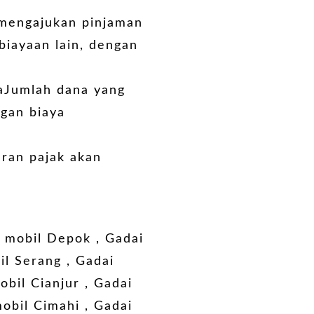
 mengajukan pinjaman
mbiayaan lain, dengan
yaJumlah dana yang
gan biaya
aran pajak akan
 mobil Depok
,
Gadai
il Serang
,
Gadai
bil Cianjur
,
Gadai
obil Cimahi
,
Gadai