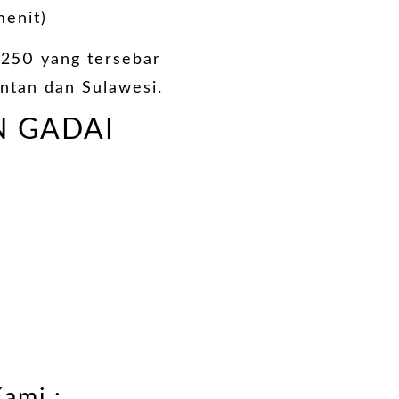
menit)
h 250 yang tersebar
antan dan Sulawesi.
N GADAI
ami :