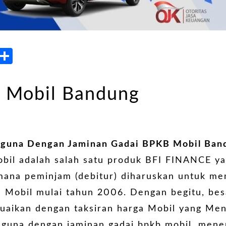
atsApp
LinkedIn
Share
 Mobil Bandung
iguna Dengan Jaminan
Gadai BPKB Mobil Ban
obil adalah salah satu produk BFI FINANCE 
i mana peminjam (debitur) diharuskan untuk m
 Mobil mulai tahun 2006. Dengan begitu, bes
suaikan dengan taksiran harga Mobil yang Men
tiguna dengan jaminan gadai bpkb mobil, mene