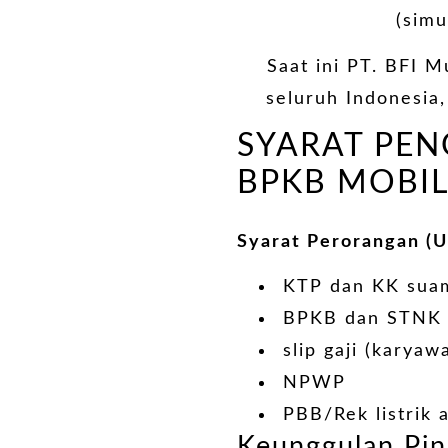
(simu
Saat ini PT. BFI M
seluruh Indonesia,
SYARAT PE
BPKB MOBI
Syarat Perorangan (
KTP dan KK suami
BPKB dan STNK
slip gaji (karya
NPWP
PBB/Rek listrik 
Keunggulan Pin