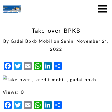
Take-over-BPKB
By
Gadai Bpkb Mobil
on
Senin, November 21,
2022
Facebook
Twitter
Email
WhatsApp
LinkedIn
Share
Views: 0
Facebook
Twitter
Email
WhatsApp
LinkedIn
Share