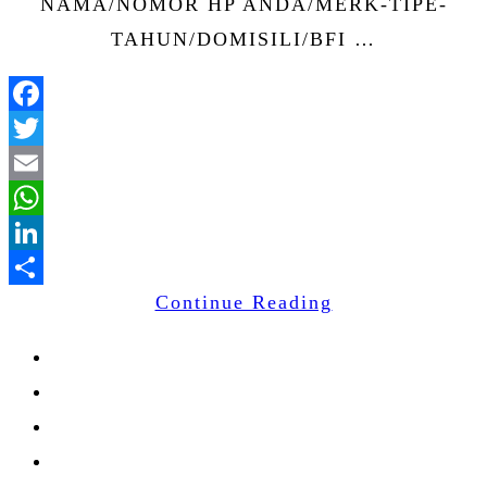
NAMA/NOMOR HP ANDA/MERK-TIPE-
TAHUN/DOMISILI/BFI …
Facebook
Twitter
Email
WhatsApp
LinkedIn
Continue Reading
Share