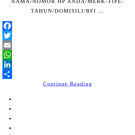
NAMA/NOMOR HP ANDA/MERK-TIPE-
TAHUN/DOMISILI/BFI …
Facebook
Twitter
Email
WhatsApp
LinkedIn
Continue Reading
Share